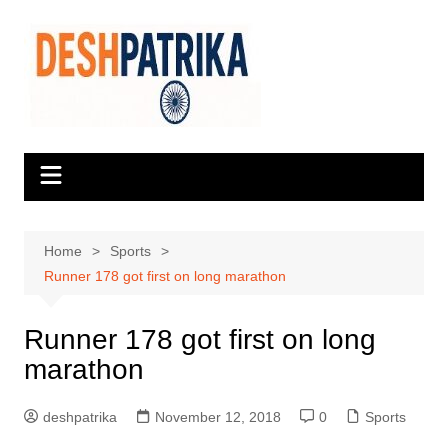
Skip
to
content
Home
Sports
Runner 178 got first on long marathon
Runner 178 got first on long
marathon
deshpatrika
November 12, 2018
0
Sports