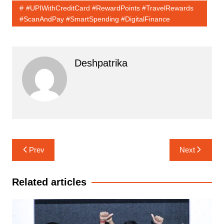
#UPIWithCreditCard #RewardPoints #TravelRewards
#ScanAndPay #SmartSpending #DigitalFinance
Deshpatrika
Post
Prev
Next
navigation
Related articles