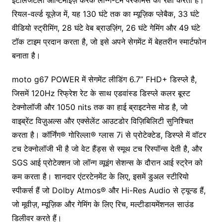
इंटेलिजेंटली ऑप्टिमाइज़ करके लॉन्ग-टर्म परफॉर्मेंस की रक्षा करता है।
रियल-वर्ल्ड यूज़ेज में, यह 130 घंटे तक का म्यूज़िक प्लेबैक, 33 घंटे
वीडियो स्ट्रीमिंग, 28 घंटे वेब ब्राउज़िंग, 26 घंटे गेमिंग और 49 घंटे
टॉक टाइम प्रदान करता है, जो इसे अपने सेगमेंट में बेहतरीन स्मार्टफोन
बनाता है।
moto g67 POWER में सेगमेंट लीडिंग 6.7” FHD+ डिस्प्ले है,
जिसमें 120Hz रिफ्रेश रेट के साथ एडवांस्ड डिस्प्ले कलर बूस्ट
टेक्नोलॉजी और 1050 nits तक का हाई ब्राइटनेस मोड है, जो
वाइब्रेंट विज़ुअल्स और एक्सेलेंट आउटडोर विज़िबिलिटी सुनिश्चित
करता है। कॉर्निंग® गोरिल्ला® ग्लास 7i से प्रोटेक्टेड, डिस्प्ले में वॉटर
टच टेक्नोलॉजी भी है जो वेट हैंड्स से स्मूथ टच रिस्पॉन्स देती है, और
SGS आई प्रोटेक्शन जो लॉन्ग व्यूइंग सेशन्स के दौरान आई स्ट्रेन को
कम करता है। शानदार एंटरटेनमेंट के लिए, इसमें डुअल स्टीरियो
स्पीकर्स हैं जो Dolby Atmos® और Hi-Res Audio से ट्यून्ड हैं,
जो मूवीज़, म्यूज़िक और गेमिंग के लिए रिच, मल्टीडायमेंशनल साउंड
डिलीवर करते हैं।