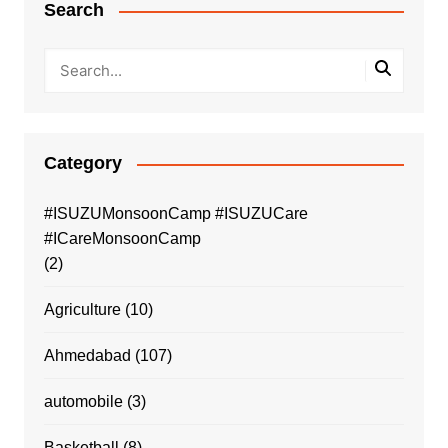
Search
Category
#ISUZUMonsoonCamp #ISUZUCare
#ICareMonsoonCamp
(2)
Agriculture
(10)
Ahmedabad
(107)
automobile
(3)
Basketball
(8)