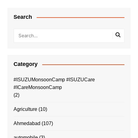
Search
Category
#ISUZUMonsoonCamp #ISUZUCare
#ICareMonsoonCamp
(2)
Agriculture
(10)
Ahmedabad
(107)
automobile
(3)