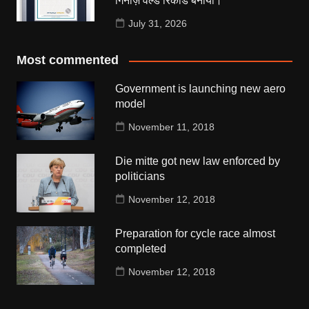
गिनीज़ वर्ल्ड रिकॉर्ड बनाया।
July 31, 2026
Most commented
Government is launching new aero
model
November 11, 2018
Die mitte got new law enforced by
politicians
November 12, 2018
Preparation for cycle race almost
completed
November 12, 2018