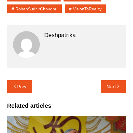
RohanSudhirChoudhri
VisionToReality
Deshpatrika
Post
Prev
Next
navigation
Related articles