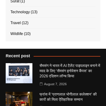
Surat
(1)
Technology
(13)
Travel
(12)
Wildlife
(10)
Recent post
सैमसंग ने भारत में AI टैलेंट पाइपलाइन बनाने में
मदद के लिए ‘सैमसंग इनोवेशन कैंपस’ का
2026 एडिशन लॉन्च किया
August 7, 2026
फ्रांस में ‘प्राणलाल भोगीलाल कलेक्शन’ की
कारों को मिला ऐतिहासिक सम्मान