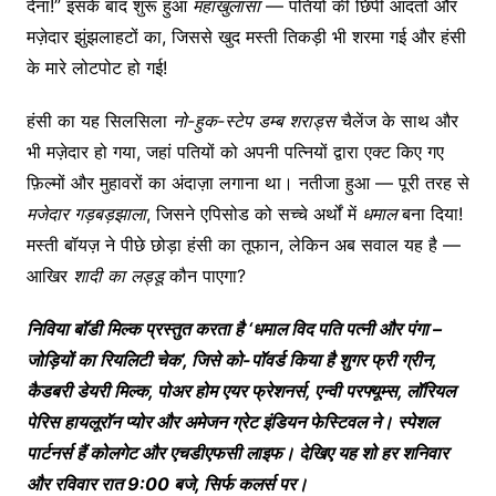
देना!” इसके बाद शुरू हुआ
महाखुलासा
— पतियों की छिपी आदतों और
मज़ेदार झुंझलाहटों का, जिससे खुद मस्ती तिकड़ी भी शरमा गई और हंसी
के मारे लोटपोट हो गई!
हंसी का यह सिलसिला
नो-हुक-स्टेप डम्ब शराड्स
चैलेंज के साथ और
भी मज़ेदार हो गया, जहां पतियों को अपनी पत्नियों द्वारा एक्ट किए गए
फ़िल्मों और मुहावरों का अंदाज़ा लगाना था। नतीजा हुआ — पूरी तरह से
मजेदार गड़बड़झाला
, जिसने एपिसोड को सच्चे अर्थों में
धमाल
बना दिया!
मस्ती बॉयज़ ने पीछे छोड़ा हंसी का तूफान, लेकिन अब सवाल यह है —
आखिर
शादी का लड्डू
कौन पाएगा?
निविया बॉडी मिल्क प्रस्तुत करता है ‘धमाल विद पति पत्नी और पंगा –
जोड़ियों का रियलिटी चेक’, जिसे को-पॉवर्ड किया है शुगर फ्री ग्रीन,
कैडबरी डेयरी मिल्क, पोअर होम एयर फ्रेशनर्स, एन्वी परफ्यूम्स, लॉरियल
पेरिस हायलूरॉन प्योर और अमेजन ग्रेट इंडियन फेस्टिवल ने। स्पेशल
पार्टनर्स हैं कोलगेट और एचडीएफसी लाइफ। देखिए यह शो हर शनिवार
और रविवार रात 9:00 बजे, सिर्फ कलर्स पर।