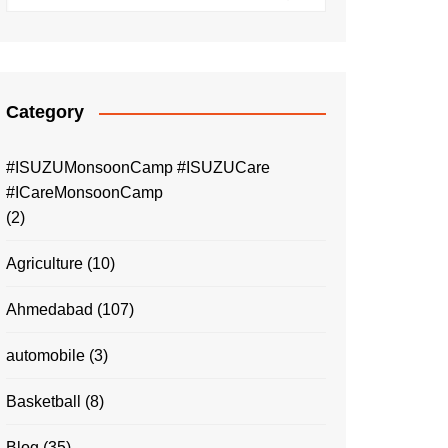
Category
#ISUZUMonsoonCamp #ISUZUCare
#ICareMonsoonCamp
(2)
Agriculture
(10)
Ahmedabad
(107)
automobile
(3)
Basketball
(8)
Blog
(35)