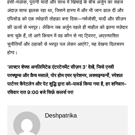
हंसी-मज़ाक, पुरानी यादों और साथ में खिंचाई के बीच अर्जुन का सहज
अंदाज़ साफ झलक रहा था, जिसने हास्य में और भी जान डाल दी और
एपिसोड को एक त्योहारी तोहफ़ा बना दिया—गर्मजोशी, यादों और सीज़न
की ऊर्जा से भरपूर। लेकिन जब अर्जुन पहले ही माहौल को इतना मज़ेदार
बना चुके हैं, तो आगे किचन में वह कौन से नए ट्विस्ट, अप्रत्याशित
चुनौतियाँ और ठहाकों से भरपूर पल लेकर आएंगे?, यह देखना दिलचस्प
होगा।
‘
लाफ्टर
शेफ्स
अनलिमिटेड
एंटरटेनमेंट
सीज़न
3′
देखें
,
जिसे
एनवी
परफ्यूम्स
और
कैच
मसाले
,
पोर
होम
एयर
फ्रेशनर
,
लक्सइन्फर्नो
,
स्पेशल
पार्टनर
कैरेटलेन
और
पेट
शुद्धि
द्वारा
को
–
पावर्ड
किया
गया
है
,
हर
शनिवार
–
रविवार
रात
9:00
बजे
सिर्फ़
कलर्स
पर
!
Deshpatrika