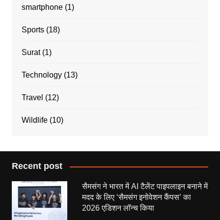
smartphone
(1)
Sports
(18)
Surat
(1)
Technology
(13)
Travel
(12)
Wildlife
(10)
Recent post
सैमसंग ने भारत में AI टैलेंट पाइपलाइन बनाने में
मदद के लिए ‘सैमसंग इनोवेशन कैंपस’ का
2026 एडिशन लॉन्च किया