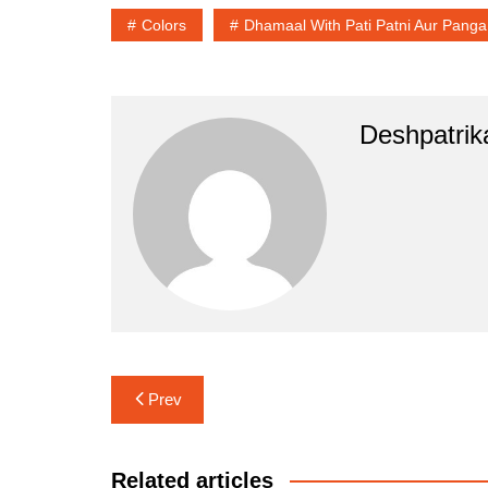
Colors
Dhamaal With Pati Patni Aur Panga
Deshpatrik
Post
Prev
navigation
Related articles