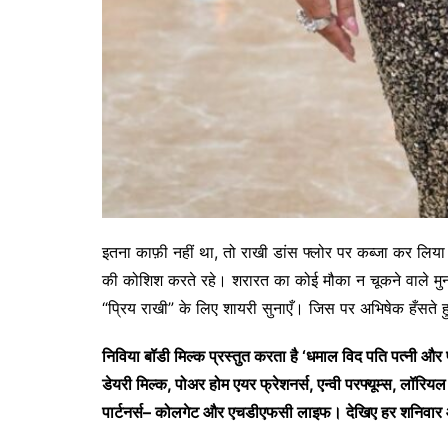
इतना काफ़ी नहीं था, तो राखी डांस फ्लोर पर कब्जा कर लिय
की कोशिश करते रहे। शरारत का कोई मौका न चूकने वाले मुन
“प्रिय राखी” के लिए शायरी सुनाएँ। जिस पर अभिषेक हँसते हु
निविया
बॉडी
मिल्क
प्रस्तुत
करता
है
‘
धमाल
विद
पति
पत्नी
और
डेयरी
मिल्क
,
पोअर
होम
एयर
फ्रेशनर्स
,
एन्वी
परफ्यूम्स
,
लॉरियल
पार्टनर्स
–
कोलगेट
और
एचडीएफसी
लाइफ।
देखिए
हर
शनिवार