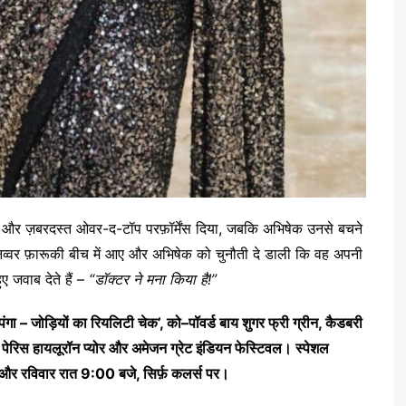
ा और ज़बरदस्त ओवर-द-टॉप परफ़ॉर्मेंस दिया, जबकि अभिषेक उनसे बचने
व्वर फ़ारूकी बीच में आए और अभिषेक को चुनौती दे डाली कि वह अपनी
ए जवाब देते हैं –
“डॉक्टर ने मना किया है!”
पंगा
–
जोड़ियों
का
रियलिटी
चेक
’,
को
–
पॉवर्ड
बाय
शुगर
फ्री
ग्रीन
,
कैडबरी
पेरिस
हायलूरॉन
प्योर
और
अमेजन
ग्रेट
इंडियन
फेस्टिवल।
स्पेशल
और
रविवार
रात
9:00
बजे
,
सिर्फ़
कलर्स
पर।