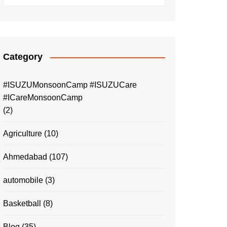
Category
#ISUZUMonsoonCamp #ISUZUCare
#ICareMonsoonCamp
(2)
Agriculture
(10)
Ahmedabad
(107)
automobile
(3)
Basketball
(8)
Blog
(35)