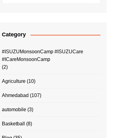
Category
#ISUZUMonsoonCamp #ISUZUCare
#ICareMonsoonCamp
(2)
Agriculture
(10)
Ahmedabad
(107)
automobile
(3)
Basketball
(8)
Blog
(35)