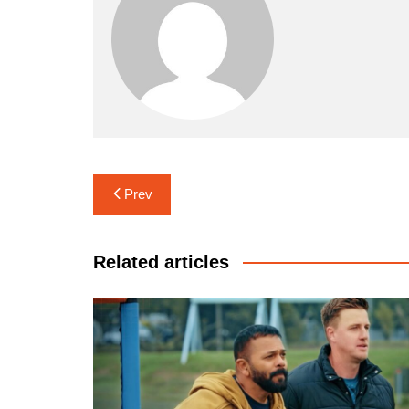
Post
Prev
navigation
Related articles