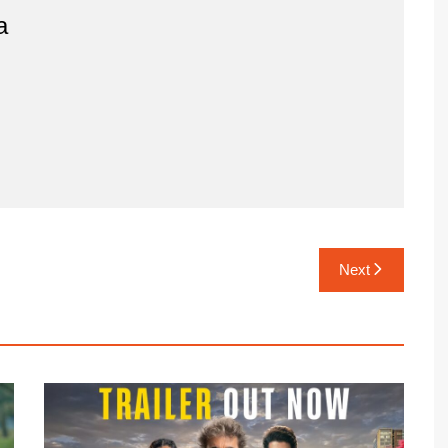
a
Next