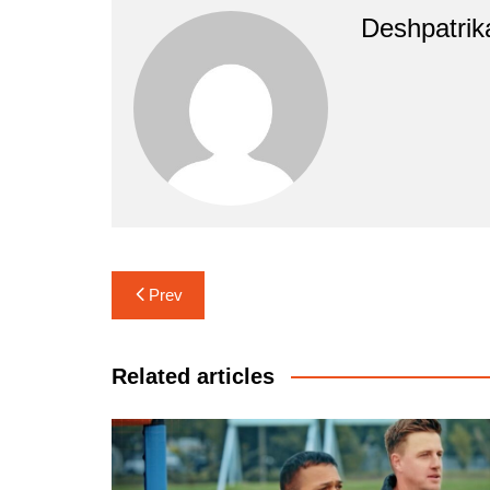
Deshpatrik
Post
Prev
navigation
Related articles