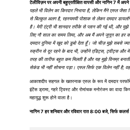
टेलीविज़न
पर
अपनी
बहुप्रतीक्षित
वापसी
और
नागिन
7
में
अपने
पहले
भी
विलेन
का
किरदार
निभाया
है
,
लेकिन
मैंने
एरुल
जैसा
क
से
बिल्कुल
अलग
है
,
रहस्यमयी
पोशाक
से
लेकर
दमदार
डायलॉग
है।
मेरी
एंट्री
भी
शानदार
तरीके
से
प्लान
की
गई
थी
,
और
मुझे
लिए
नौ
साल
का
समय
लिया
,
और
अब
मैं
अपने
जुनून
का
हर
क
दमदार
दुनिया
में
खुद
को
डुबो
देता
हूँ।
जो
चीज़
मुझे
सबसे
ज्या
स्क्रीन
से
दूर
रहने
के
बाद
भी
,
उन्होंने
एडिट्स
,
ट्वीट्स
और
मे
तरह
की
तारीफ
बहुत
कम
मिलती
है
और
यह
मुझे
विनम्र
बनाती
सेकंड
भी
नहीं
सोचना
पड़ा।
एरुल
सिर्फ
एक
विलेन
नहीं
है
;
वह
आकाशदीप सहगल के खतरनाक एरुल के रूप में दमदार परफॉर्मेंस 
इंटेंस ड्रामा, गहरे ट्विस्ट और रोमांचक मनोरंजन का वादा 
महायुद्ध शुरू होने वाला है।
नागिन
7
हर
शनिवार
और
रविवार
रात
8:00
बजे
,
सिर्फ
कलर्स