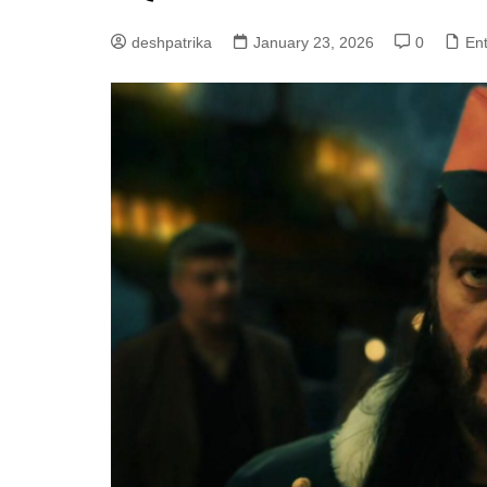
deshpatrika
January 23, 2026
0
En