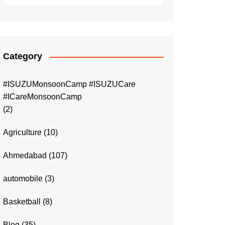
Category
#ISUZUMonsoonCamp #ISUZUCare
#ICareMonsoonCamp
(2)
Agriculture
(10)
Ahmedabad
(107)
automobile
(3)
Basketball
(8)
Blog
(35)