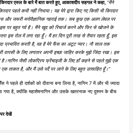
किरदार
एरुल
के
बारे
में
बात
करते
हुए
,
आकाशदीप
सहगल
ने
कहा
,
“
मैंने
िरदार
पहले
कभी
नहीं
निभाया।
यह
मेरे
द्वारा
किए
गए
किसी
भी
किरदार
्स
और
जरूरी
मनोवैज्ञानिक
गहराई
तक।
सब
कुछ
एक
अलग
लेवल
पर
इस
पर
बहुत
गर्व
है।
मैंने
खुद
को
रिचार्ज
करने
और
फिर
से
खोजने
के
तरा
इस
रोल
में
लगा
रहा
हूँ।
मैं
हर
दिन
पूरी
तरह
से
तैयार
रहता
हूँ
,
इस
दा
प्रभावित
करती
है
,
वह
है
मेरे
फैंस
का
अटूट
प्यार।
नौ
साल
तक
री
वापसी
के
लिए
लगातार
अपनी
इच्छा
जाहिर
करके
मुझे
जिंदा
रखा।
इस
है।नागिन
जैसी
लोकप्रिय
फ्रेंचाइजी
के
लिए
हाँ
कहने
से
पहले
मुझे
एक
एक
ताकत
है
,
और
मैं
उसे
पर्दे
पर
लाने
के
लिए
बहुत
उत्साहित
हूँ।
”
ने पहले ही दर्शकों को दीवाना बना लिया है, नागिन 7 में और भी ज्यादा
किया गया है, क्योंकि महाशेषनागिन और उसके खतरनाक नए दुश्मन के बीच
पर
देखें