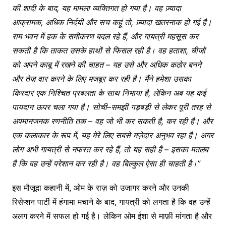
की
शादी
के
बाद
,
यह
मामला
व्यक्तिगत
हो
गया
है।
वह
ज़्यादा
आक्रामक
,
अधिक
निर्दयी
और
सच
कहूं
तो
,
ज़्यादा
खतरनाक
हो
गई
है।
राम
भवन
में
हक
के
समीकरण
बदल
रहे
हैं
,
और
गायत्री
महसूस
कर
सकती
है
कि
ताकत
उसके
हाथों
से
फिसल
रही
है।
वह
हताशा
,
चीजों
को
अपने
काबू
में
रखने
की
चाहत
–
यह
उसे
और
अधिक
कठोर
बनने
और
तेज़
वार
करने
के
लिए
मजबूर
कर
रही
है।
मैंने
हमेशा
उसका
किरदार
एक
निश्चित
प्रबलता
के
साथ
निभाया
है
,
लेकिन
अब
यह
कई
पायदान
ऊपर
चला
गया
है।
सोची
–
समझी
गड़बड़ी
से
लेकर
पूरी
तरह
से
अपमानजनक
रणनीति
तक
–
वह
जो
भी
कर
सकती
है
,
कर
रही
है।
और
एक
कलाकार
के
रूप
में
,
यह
मेरे
लिए
सबसे
मज़ेदार
अनुभव
रहा
है।
अगर
लोग
अभी
गायत्री
से
नफरत
कर
रहे
हैं
,
तो
यह
सही
है
–
इसका
मतलब
है
कि
वह
उन्हें
परेशान
कर
रही
है।
वह
बिल्कुल
ऐसा
ही
चाहती
है।
”
इस मौजूदा कहानी में, ओम के राज़ को उजागर करने और उनकी
रिसेप्शन पार्टी में हंगामा मचाने के बाद, गायत्री को लगता है कि वह उन्हें
अलग करने में सफल हो गई है। लेकिन ओम ईशा से माफ़ी मांगता है और