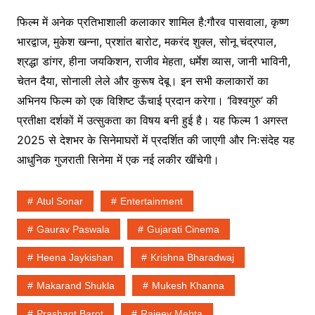
फिल्म में अनेक प्रतिभाशाली कलाकार शामिल है:गौरव पासवाला, कृष्ण
भारद्वाज, मुकेश खन्ना, प्रशांत बारोट, मकरंद शुक्ल, सोनू चंद्रपाल,
श्रद्धा डांगर, हीना जयकिशन, राजीव मेहता, धर्मेश व्यास, जानी भाविनी,
चेतन दैया, सोनाली लेले और कुरूष देबू। इन सभी कलाकारों का
अभिनय फिल्म को एक विशिष्ट ऊँचाई प्रदान करेगा। ‘विश्वगुरु’ की
प्रतीक्षा दर्शकों में उत्सुकता का विषय बनी हुई है। यह फिल्म 1 अगस्त
2025 से देशभर के सिनेमाघरों में प्रदर्शित की जाएगी और निःसंदेह यह
आधुनिक गुजराती सिनेमा में एक नई लकीर खींचेगी।
Atul Sonar
Entertainment
Gaurav Paswala
Gujarati Cinema
Heena Jaykishan
Krishna Bharadwaj
Makarand Shukla
Mukesh Khanna
Prashant Barot
Rajeev Mehta