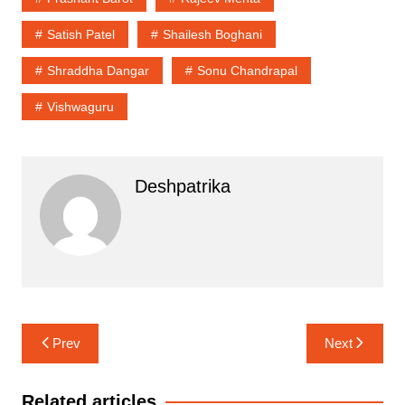
Satish Patel
Shailesh Boghani
Shraddha Dangar
Sonu Chandrapal
Vishwaguru
Deshpatrika
Post
Prev
Next
navigation
Related articles