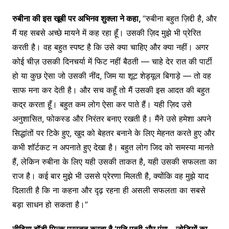
रुबीना
की
इस
खूबी
पर
अभ
िनव
शुक्ला
ने
कहा
,
“रुबीना बहुत ज़िद्दी है, और
मैं यह सबसे अच्छे मायने में कह रहा हूँ। उसकी ज़िद मुझे भी प्रेरित
करती है। वह बहुत स्पष्ट है कि उसे क्या चाहिए और क्या नहीं। अगर
कोई चीज़ उसकी दिनचर्या में फिट नहीं बैठती — चाहे देर रात की पार्टी
हो या कुछ ऐसा जो उसकी नींद, जिम या शूट शेड्यूल बिगाड़े — तो वह
साफ मना कर देती है। और सच कहूँ तो मैं उसकी इस आदत की बहुत
कद्र करता हूँ। बहुत कम लोग ऐसा कर पाते हैं। यही ज़िद उसे
अनुशासित, फोकस्ड और निरंतर बनाए रखती है। मैंने उसे हमेशा अपने
सिद्धांतों पर टिके हुए, खुद को बेहतर बनाने के लिए मेहनत करते हुए और
कभी शॉर्टकट न अपनाते हुए देखा है। बहुत लोग जिद को समस्या मानते
हैं, लेकिन रुबीना के लिए यही उसकी ताकत है, यही उसकी सफलता का
राज है। कई बार मुझे भी उससे प्रेरणा मिलती है, क्योंकि वह मुझे याद
दिलाती है कि ना कहना और दृढ़ रहना ही असली सफलता का सबसे
बड़ा साधन हो सकता है।”
नीविया
बॉडी
मिल्क
प्रस्तुत
करता
है
‘
पति
पत्नी
और
पंगा
–
जोड़ियों
का