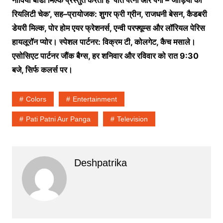
रियलिटी
चेक
’,
सह
–
प्रायोजक
:
शुगर
फ्री
ग्रीन
,
राजधनी
बेसन
,
कैडबरी
डेयरी
मिल्क
,
पोर
होम
एयर
फ्रेशनर्स
,
एन्वी
परफ्यूम्स
और
लॉरियल
पेरिस
हायलूरॉन
प्योर।
स्पेशल
पार्टनर
:
विक्रम
टी
,
कोलगेट
,
कैच
मसाले।
एसोसिएट
पार्टनर
जौंक
बैग्स
,
हर
शनिवार
और
रविवार
को
रात
9:30
बजे
,
सिर्फ
कलर्स
पर।
Colors
Entertainment
Pati Patni Aur Panga
Television
Deshpatrika