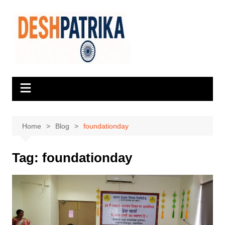
Skip
to
content
Home
Blog
foundationday
Tag:
foundationday