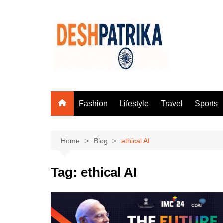
Skip
to
content
Fashion
Lifestyle
Travel
Sports
Home
Blog
ethical AI
Tag:
ethical AI