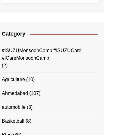
Category
#ISUZUMonsoonCamp #ISUZUCare
#ICareMonsoonCamp
(2)
Agriculture
(10)
Ahmedabad
(107)
automobile
(3)
Basketball
(8)
Blog
(35)