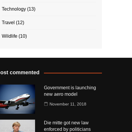
Technology
(13)
Travel
(12)
Wildlife
(10)
ost commented
Government is launching
new aero model
November 11, 2018
Die mitte got new law
enforced by politicians