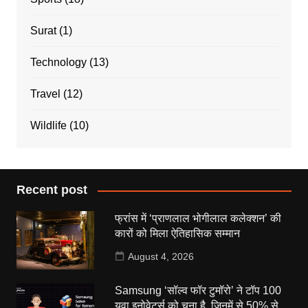
Surat
(1)
Technology
(13)
Travel
(12)
Wildlife
(10)
Recent post
फ्रांस में ‘प्राणलाल भोगीलाल कलेक्शन’ की
कारों को मिला ऐतिहासिक सम्मान
August 4, 2026
Samsung ‘सॉल्व फॉर टुमॉरो’ ने टॉप 100
युवा इनोवेटर्स को चुना है, जिनमें से 50% से