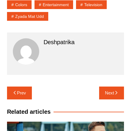
Colors
Entertainment
Television
Zyada Mat Udd
Deshpatrika
Post
Prev
Next
navigation
Related articles