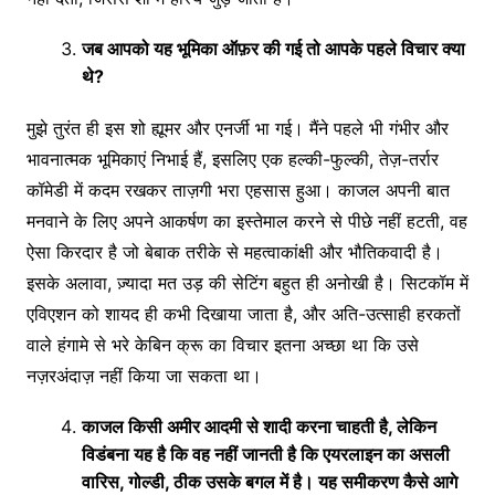
जब
आपको
यह
भूमिका
ऑफ़र
की
गई
तो
आपके
पहले
विचार
क्या
थे
?
मुझे तुरंत ही इस शो ह्यूमर और एनर्जी भा गई। मैंने पहले भी गंभीर और
भावनात्मक भूमिकाएं निभाई हैं, इसलिए एक हल्की-फुल्की, तेज़-तर्रार
कॉमेडी में कदम रखकर ताज़गी भरा एहसास हुआ। काजल अपनी बात
मनवाने के लिए अपने आकर्षण का इस्तेमाल करने से पीछे नहीं हटती, वह
ऐसा किरदार है जो बेबाक तरीके से महत्वाकांक्षी और भौतिकवादी है।
इसके अलावा, ज़्यादा मत उड़ की सेटिंग बहुत ही अनोखी है। सिटकॉम में
एविएशन को शायद ही कभी दिखाया जाता है, और अति-उत्साही हरकतों
वाले हंगामे से भरे केबिन क्रू का विचार इतना अच्छा था कि उसे
नज़रअंदाज़ नहीं किया जा सकता था।
काजल
किसी
अमीर
आदमी
से
शादी
करना
चाहती
है
,
लेकिन
विडंबना
यह
है
कि
वह
नहीं
जानती
है
कि
एयरलाइन
का
असली
वारिस
,
गोल्डी
,
ठीक
उसके
बगल
में
है।
यह
समीकरण
कैसे
आगे