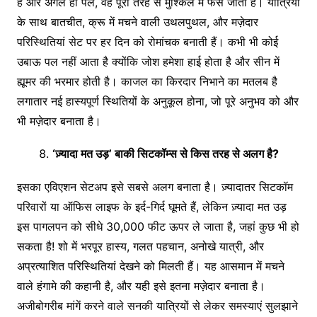
है और अगले ही पल, वह पूरी तरह से मुश्किल में फंस जाती है। यात्रियों
के साथ बातचीत, क्रू में मचने वाली उथलपुथल, और मज़ेदार
परिस्थितियां सेट पर हर दिन को रोमांचक बनाती हैं। कभी भी कोई
उबाऊ पल नहीं आता है क्योंकि जोश हमेशा हाई होता है और सीन में
ह्यूमर की भरमार होती है। काजल का किरदार निभाने का मतलब है
लगातार नई हास्यपूर्ण स्थितियों के अनुकूल होना, जो पूरे अनुभव को और
भी मज़ेदार बनाता है।
‘
ज़्यादा
मत
उड़
’
बाकी
सिटकॉम्स
से
किस
तरह
से
अलग
है
?
इसका एविएशन सेटअप इसे सबसे अलग बनाता है। ज़्यादातर सिटकॉम
परिवारों या ऑफिस लाइफ के इर्द-गिर्द घूमते हैं, लेकिन ज़्यादा मत उड़
इस पागलपन को सीधे 30,000 फीट ऊपर ले जाता है, जहां कुछ भी हो
सकता है! शो में भरपूर हास्य, गलत पहचान, अनोखे यात्री, और
अप्रत्याशित परिस्थितियां देखने को मिलती हैं। यह आसमान में मचने
वाले हंगामे की कहानी है, और यही इसे इतना मज़ेदार बनाता है।
अजीबोगरीब मांगें करने वाले सनकी यात्रियों से लेकर समस्याएं सुलझाने