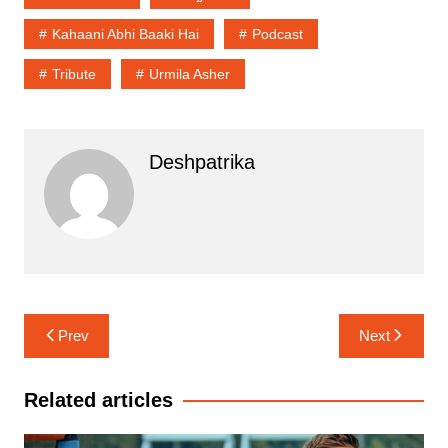
Kahaani Abhi Baaki Hai
Podcast
Tribute
Urmila Asher
Deshpatrika
Post
Prev
Next
navigation
Related articles