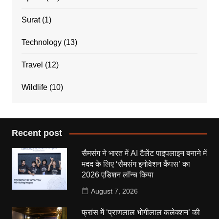
Surat
(1)
Technology
(13)
Travel
(12)
Wildlife
(10)
Recent post
सैमसंग ने भारत में AI टैलेंट पाइपलाइन बनाने में
मदद के लिए ‘सैमसंग इनोवेशन कैंपस’ का
2026 एडिशन लॉन्च किया
August 7, 2026
फ्रांस में ‘प्राणलाल भोगीलाल कलेक्शन’ की