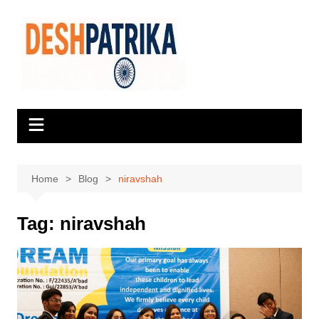
Skip
to
content
Home
Blog
niravshah
Tag:
niravshah