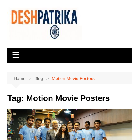
Skip
to
content
Home
Blog
Motion Movie Posters
Tag:
Motion Movie Posters