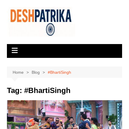
Skip
to
content
Home
Blog
#BhartiSingh
Tag:
#BhartiSingh