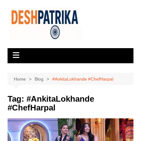
Skip
to
content
Home
Blog
#AnkitaLokhande #ChefHarpal
Tag:
#AnkitaLokhande
#ChefHarpal