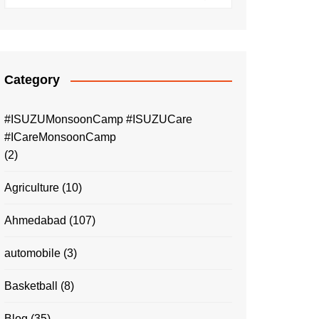
Category
#ISUZUMonsoonCamp #ISUZUCare
#ICareMonsoonCamp
(2)
Agriculture
(10)
Ahmedabad
(107)
automobile
(3)
Basketball
(8)
Blog
(35)