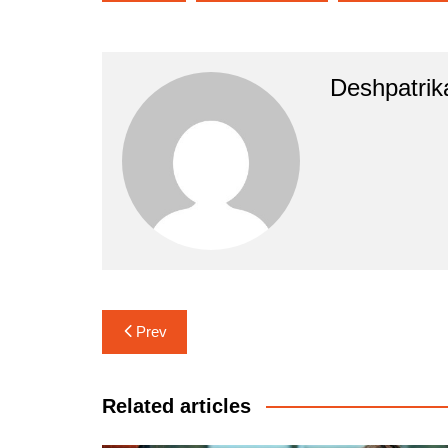
Deshpatrik
Post
Prev
navigation
Related articles