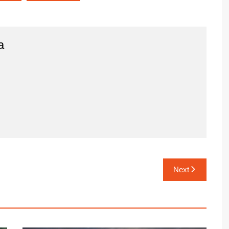
a
Next